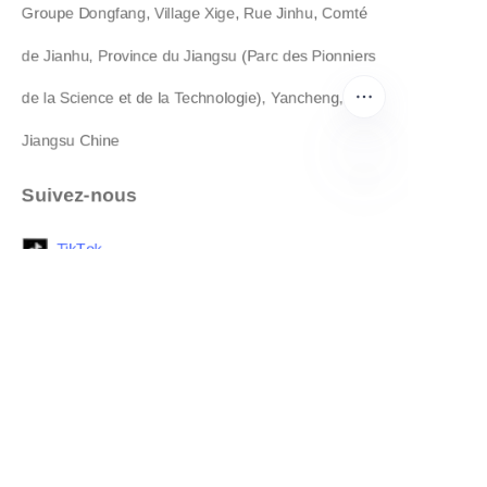
Groupe Dongfang, Village Xige, Rue Jinhu, Comté
de Jianhu, Province du Jiangsu (Parc des Pionniers
de la Science et de la Technologie), Yancheng,
Jiangsu Chine
Suivez-nous
FR
TikT
ok
LinkedIn
Facebook
instagram
Copyright ©️ 2022, NetEase Zhuyou(and its affiliates as