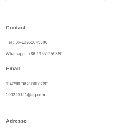
équipements indispensables
dans l'industrie pétrolière et sont
largement utilisées dans le
forage, la production, le
Contact
transport et le traitement du
pétrole et du gaz. En raison des
Tél : 86-18962043386
conditions de travail difficiles
Whatsapp : +86 19551259380
Email
rita@fldmachinery.com
109249141@qq.com
Adresse