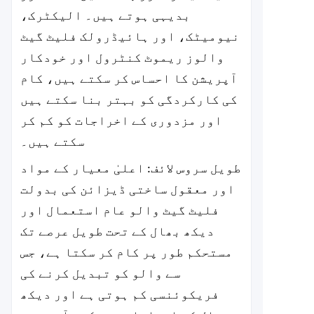
بدیہی ہوتے ہیں۔ الیکٹرک،
نیومیٹک، اور ہائیڈرولک فلیٹ گیٹ
والوز ریموٹ کنٹرول اور خودکار
آپریشن کا احساس کر سکتے ہیں، کام
کی کارکردگی کو بہتر بنا سکتے ہیں
اور مزدوری کے اخراجات کو کم کر
سکتے ہیں۔
طویل سروس لائف: اعلیٰ معیار کے مواد
اور معقول ساختی ڈیزائن کی بدولت
فلیٹ گیٹ والو عام استعمال اور
دیکھ بھال کے تحت طویل عرصے تک
مستحکم طور پر کام کر سکتا ہے، جس
سے والو کو تبدیل کرنے کی
فریکوئنسی کم ہوتی ہے اور دیکھ