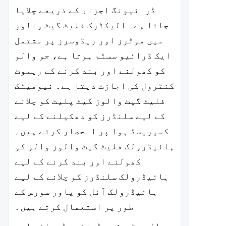
ڈرائیونگ اجزاء کے ذریعے چلایا
جاتا ہے۔ الیکٹرک فلیٹ گیٹ والوز
میں موٹرز اور ریڈوسرز پر مشتمل
ایک ڈرائیو سسٹم ہوتا ہے، جو والو
کو کھولنے اور بند کرنے کے ریموٹ
کنٹرول کی اجازت دیتا ہے۔ نیومیٹک
فلیٹ گیٹ والوز گیٹ پلیٹ کو چلانے
کے لیے سلنڈرز کو دھکیلنے کے لیے
کمپریسڈ ہوا پر انحصار کرتے ہیں۔
ہائیڈرولک فلیٹ گیٹ والوز والو کو
کھولنے اور بند کرنے کے لیے
ہائیڈرولک سلنڈرز کو چلانے کے لیے
ہائیڈرولک آئل کو پاور سورس کے
طور پر استعمال کرتے ہیں۔