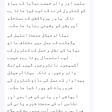
سٹیم اور واٹر جیسے میڈیا کے بہاؤ
کو کنٹرول کرنے کے لیے کیا جاتا ہے
تاکہ پاور پروڈکشن کے مستحکم
آپریشن کو یقینی بنایا جا سکے۔
میٹالرجیکل صنعت: اسٹیل کی
پگھلنے کے عمل میں مختلف مائع
میڈیا کی نقل و حمل کے کنٹرول کے
لیے استعمال ہوتا ہے، جیسے
آکسیجن، نائٹروجن، گیس، کولنگ
واٹر وغیرہ، تاکہ میٹالرجیکل
پیداوار کے عمل کی مائع کنٹرول کی
ضروریات کو پورا کیا جا سکے۔
آبپاشی اور پانی کی فراہمی اور
نکاسی آب کی صنعت: شہری پانی کی
فراہمی، نکاسی آب، سیوریج کے علاج