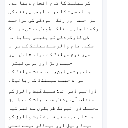
کر سیلنگ کا کام انجام دیتا ہے۔
والو سیٹ کا مواد اچھی پہننے کی
مزاحمت اور زنگ آلودگی کی مزاحمت
رکھنا چاہیے تاکہ طویل مدتی سیلنگ
کی کارکردگی کو یقینی بنایا جا
سکے۔ عام والو سیٹ سیلنگ کے مواد
میں نرم سیلنگ کے مواد شامل ہیں
جیسے ربڑ اور پولی ٹیٹرا
فلوروتھیلین، اور سخت سیلنگ کے
مواد جیسے سیمنٹڈ کاربائیڈ۔
ڈرائیو ڈیوائس: فلیٹ گیٹ والوز کو
مختلف آپریشنل ضروریات کے مطابق
مختلف ڈرائیونگ طریقوں سے لیس کیا
جاتا ہے۔ دستی فلیٹ گیٹ والوز کو
ہینڈ وہیل اور ہینڈلز جیسے دستی