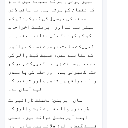
نہیں ہوتی، جس کے نتیجے میں دباؤ
کا نقصان کم ہوتا ہے۔ یہ پائپ لائن
سسٹم کی ترسیل کی کارکردگی کو
بہتر بنانے اور آپریٹنگ اخراجات
کو کم کرنے کے لیے فائدہ مند ہے۔
کمپیکٹ ساخت: دوسرے قسم کے والوز
کے مقابلے میں، فلیٹ گیٹ والو کی
مجموعی ساخت زیادہ کمپیکٹ ہے، کم
جگہ گھیرتی ہے، اور جگہ کی پابندی
والے مواقع پر تنصیب اور ترتیب کے
لیے آسان ہے۔
آسان آپریشن: مختلف ڈرائیونگ
طریقوں والے فلیٹ گیٹ والوز کے
اپنے آپریشنل فوائد ہیں۔ دستی
فلیٹ گیٹ والوز چلانے میں سادہ اور