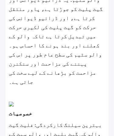
والو سٹیم: یہ ڈرائیو ڈیوائس اور
گیٹ پلیٹ کو جوڑتا ہے، پاور منتقل
کرتا ہے، اور ڈرائیو ڈیوائس کی
حرکت کو گیٹ پلیٹ کی لکیری حرکت
میں تبدیل کرتا ہے تاکہ والو کے
کھلنے اور بند ہونے کا احساس ہو۔
والو سٹیم کی سطح عام طور پر اس کی
پہننے کی مزاحمت اور سنکنرن
مزاحمت کو بڑھانے کے لیے سخت کی
جاتی ہے۔
خصوصیات
بہترین سیلنگ کارکردگی: فلیٹ گیٹ
والو کی گیٹ پلیٹ اور والو سیٹ کے