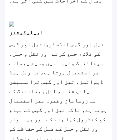
بھال کے اخراجات میں کمی آتی ہے۔
ایپلیکیشنز
تیل اور گیس انڈسٹری: تیل اور گیس
کی تلاش، جمع کرنے اور نقل و حمل،
ریفائننگ وغیرہ میں وسیع پیمانے
پر استعمال ہوتا ہے، یہ ویل ہیڈ
ڈیوائسز، تیل اور گیس ٹرانسمیشن
پائپ لائنز، آئل ریفائننگ کے
سازوسامان وغیرہ میں استعمال
ہوتا ہے، تاکہ تیل اور گیس کے بہاؤ
کو کنٹرول کیا جا سکے اور پیداوار
اور نقل و حمل کے عمل کی حفاظت کو
یقینی بنایا جا سکے۔