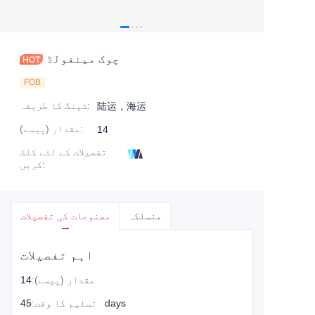
چوک مینفولڈ
FOB
:
شپنگ کا طریقہ
陆运，海运
:
مقدار (پیسے)
14
تفصیلات کے لئے کلک
:
کریں
منسلکہ
مصنوعات کی تفصیلات
اہم تفصیلات
مقدار (پیسے)
:
14
45 days
تسلیم کا وقت
: