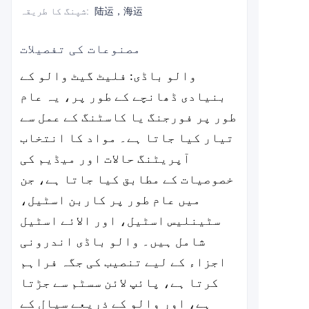
陆运，海运
:
شپنگ کا طریقہ
مصنوعات کی تفصیلات
والو باڈی: فلیٹ گیٹ والو کے
بنیادی ڈھانچے کے طور پر، یہ عام
طور پر فورجنگ یا کاسٹنگ کے عمل سے
تیار کیا جاتا ہے۔ مواد کا انتخاب
آپریٹنگ حالات اور میڈیم کی
خصوصیات کے مطابق کیا جاتا ہے، جن
میں عام طور پر کاربن اسٹیل،
سٹینلیس اسٹیل، اور الائے اسٹیل
شامل ہیں۔ والو باڈی اندرونی
اجزاء کے لیے تنصیب کی جگہ فراہم
کرتا ہے، پائپ لائن سسٹم سے جڑتا
ہے، اور والو کے ذریعے سیال کے