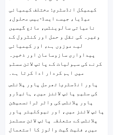
کیمیکل انڈسٹری: مختلف کیمیائی
میڈیا، جیسے ایسڈ-بیس محلول،
نامیاتی سالوینٹس، مائع گیسیں
وغیرہ کی نقل و حمل اور کنٹرول کے
لیے موزوں ہے، اور کیمیائی
پیداواری سازوسامان اور ذخیرہ
کرنے کی سہولیات کے پائپ لائن سسٹم
میں اہم کردار ادا کرتا ہے۔
پاور انڈسٹری: تھرمل پاور پلانٹس
کی سٹیم پائپ لائنز میں، ہائیڈرو
پاور پلانٹس کی واٹر ٹرانسمیشن
پائپ لائنز میں، اور نیوکلیئر پاور
پلانٹس کے متعلقہ پائپ لائن سسٹمز
میں، فلیٹ گیٹ والوز کا استعمال