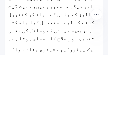
اور دیگر منصوبوں میں، فلیٹ گیٹ
والوز کو پانی کے بہاؤ کو کنٹرول
کرنے کے لیے استعمال کیا جا سکتا
ہے، جس سے پانی کے وسائل کی عقلی
تقسیم اور علاج کا احساس ہوتا ہے۔
UR
ایک پیٹرولیم مشینری بنانے والے
کے طور پر، ہماری کمپنی بلو آؤٹ
پریوینٹر، مینفولڈ، سیلر کنکشن،
والو، پائپ فٹنگ اور کنٹرول
اپریٹس وغیرہ بھی تیار کرتی ہے۔
اگر آپ کو ضرورت ہو تو براہ کرم ہم
سے رابطہ کریں۔