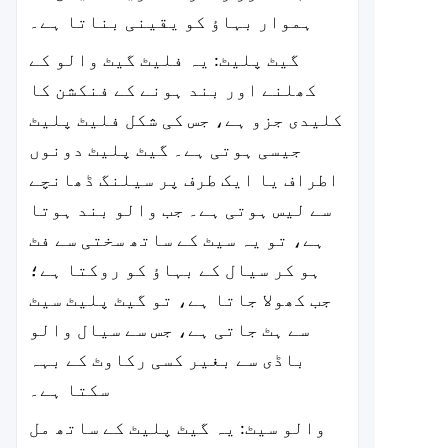
ہموار بہاؤ کو یقینی بناتا ہے۔
گیٹ پلیٹ: یہ فلیٹ گیٹ والو کے
کھلنے اور بند ہونے کے فنکشن کا
کلیدی جزو ہے، جس کی شکل فلیٹ پلیٹ
جیسی ہوتی ہے۔ گیٹ پلیٹ دونوں
اطراف یا ایک طرف پر سیلنگ ڈھانچے
سے لیس ہوتی ہے۔ جب والو بند ہوتا
ہے، تو یہ سیٹ کے ساتھ سختی سے فٹ
ہو کر سیال کے بہاؤ کو روکتا ہے؛
جب کھولا جاتا ہے، تو گیٹ پلیٹ سیٹ
سے ہٹ جاتی ہے، جس سے سیال والو
باڈی سے بغیر کسی رکاوٹ کے بہہ
سکتا ہے۔
والو سیٹ: یہ گیٹ پلیٹ کے ساتھ مل