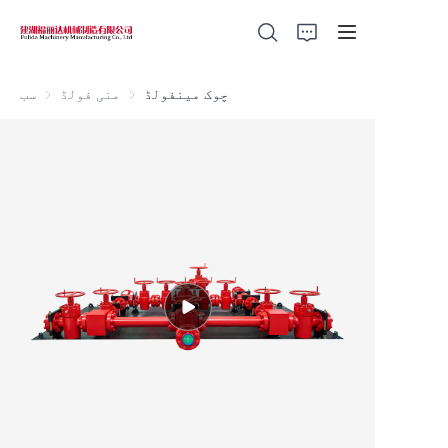
چوک مینفولڈ
منی فولڈ
منی فولڈ
سب
Home
Products
About Us
News
Support