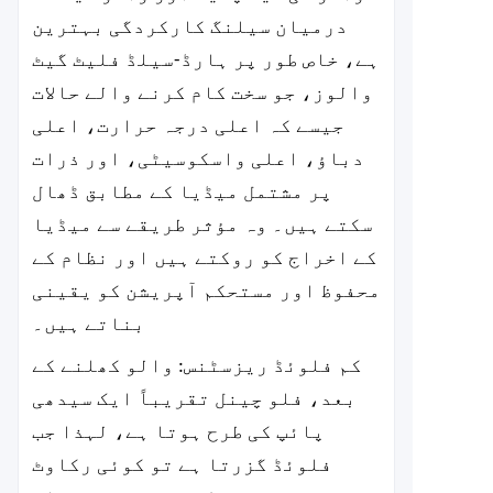
درمیان سیلنگ کارکردگی بہترین
ہے، خاص طور پر ہارڈ-سیلڈ فلیٹ گیٹ
والوز، جو سخت کام کرنے والے حالات
جیسے کہ اعلی درجہ حرارت، اعلی
دباؤ، اعلی واسکوسیٹی، اور ذرات
پر مشتمل میڈیا کے مطابق ڈھال
سکتے ہیں۔ وہ مؤثر طریقے سے میڈیا
کے اخراج کو روکتے ہیں اور نظام کے
محفوظ اور مستحکم آپریشن کو یقینی
بناتے ہیں۔
کم فلوئڈ ریزسٹنس: والو کھلنے کے
بعد، فلو چینل تقریباً ایک سیدھی
پائپ کی طرح ہوتا ہے، لہذا جب
فلوئڈ گزرتا ہے تو کوئی رکاوٹ