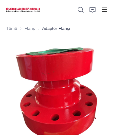
Tümü
Flanş
Flanş
Adaptör Flanşı
Home
Products
About Us
News
Support