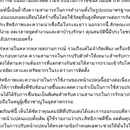
บปรุงการดำเนินงานและลดความจำเป็นในการใช้ชิ้นส่วนเฉพาะทางหล
ัณฑ์นี้เน้นย้ำถึงความสามารถในการทำงานทั้งในรูปแบบมาตร
แบบถอดเปลี่ยนได้สร้างขึ้นโดยใช้วัสดุขั้นสูงที่ทนทานต่อการกั
จถึงประสิทธิภาพและความน่าเชื่อถือในระยะยาว นอกจากนี้ ลักษณะ
้ง่าย ลดเวลาหยุดทำงานและค่าบำรุงรักษา คุณสมบัตินี้มีประโยชน
อัปเกรดบ่อยครั้ง
แพร่หลายในหลากหลายสถานการณ์ รวมถึงแต่ไม่จำกัดเพียง เครื่
ดประกอบทางกล ความสามารถในการปรับตัวทำให้เหมาะสำหรับก
่งได้ตามความต้องการที่แตกต่างกันช่วยให้สามารถรวมเข้ากับโครงส
ระหยัดเวลาและทรัพยากรในระหว่างการติดตั้ง
สิทธิภาพและความง่ายในการใช้งานของหน้าแปลนนี้อย่างต่อเนื่อง 
ให้การติดตั้งที่ซับซ้อนง่ายขึ้นและลดความจำเป็นในการใช้ส่ว
ยนได้ได้รับการชื่นชมเป็นพิเศษสำหรับความสามารถในการรักษาป
ชื่อถือในหมู่ผู้เชี่ยวชาญในอุตสาหกรรม
ภัณฑ์นี้ เห็นได้ชัดว่าคุณสมบัติที่ปรับแต่งได้และการออกแบบที่ส
่าหน้าแปลนแบบดั้งเดิม ผู้ใช้รายงานว่าประสิทธิภาพดีขึ้น ลดต้นท
การปรับหน้าแปลนให้ตรงตามข้อกำหนดเฉพาะช่วยให้มั่นใจได้ว่า