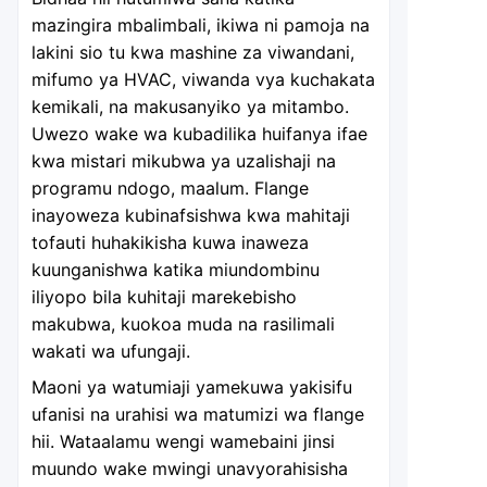
mazingira mbalimbali, ikiwa ni pamoja na
lakini sio tu kwa mashine za viwandani,
mifumo ya HVAC, viwanda vya kuchakata
kemikali, na makusanyiko ya mitambo.
Uwezo wake wa kubadilika huifanya ifae
kwa mistari mikubwa ya uzalishaji na
programu ndogo, maalum. Flange
inayoweza kubinafsishwa kwa mahitaji
tofauti huhakikisha kuwa inaweza
kuunganishwa katika miundombinu
iliyopo bila kuhitaji marekebisho
makubwa, kuokoa muda na rasilimali
wakati wa ufungaji.
Maoni ya watumiaji yamekuwa yakisifu
ufanisi na urahisi wa matumizi wa flange
hii. Wataalamu wengi wamebaini jinsi
muundo wake mwingi unavyorahisisha