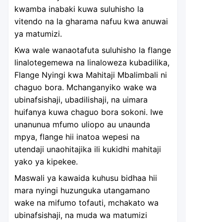
kwamba inabaki kuwa suluhisho la
vitendo na la gharama nafuu kwa anuwai
ya matumizi.
Kwa wale wanaotafuta suluhisho la flange
linalotegemewa na linaloweza kubadilika,
Flange Nyingi kwa Mahitaji Mbalimbali ni
chaguo bora. Mchanganyiko wake wa
ubinafsishaji, ubadilishaji, na uimara
huifanya kuwa chaguo bora sokoni. Iwe
unanunua mfumo uliopo au unaunda
mpya, flange hii inatoa wepesi na
utendaji unaohitajika ili kukidhi mahitaji
yako ya kipekee.
Maswali ya kawaida kuhusu bidhaa hii
mara nyingi huzunguka utangamano
wake na mifumo tofauti, mchakato wa
ubinafsishaji, na muda wa matumizi