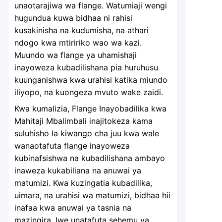
unaotarajiwa wa flange. Watumiaji wengi
hugundua kuwa bidhaa ni rahisi
kusakinisha na kudumisha, na athari
ndogo kwa mtiririko wao wa kazi.
Muundo wa flange ya uhamishaji
inayoweza kubadilishana pia huruhusu
kuunganishwa kwa urahisi katika miundo
iliyopo, na kuongeza mvuto wake zaidi.
Kwa kumalizia, Flange Inayobadilika kwa
Mahitaji Mbalimbali inajitokeza kama
suluhisho la kiwango cha juu kwa wale
wanaotafuta flange inayoweza
kubinafsishwa na kubadilishana ambayo
inaweza kukabiliana na anuwai ya
matumizi. Kwa kuzingatia kubadilika,
uimara, na urahisi wa matumizi, bidhaa hii
inafaa kwa anuwai ya tasnia na
mazingira. Iwe unatafuta sehemu ya