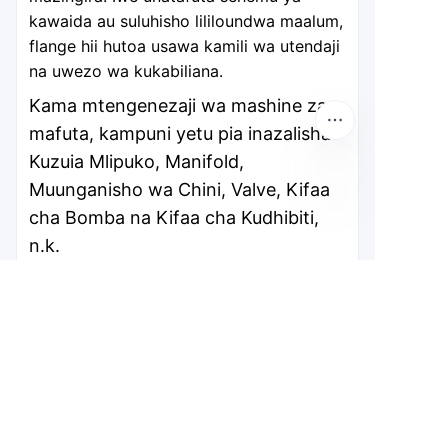
kawaida au suluhisho lililoundwa maalum,
flange hii hutoa usawa kamili wa utendaji
na uwezo wa kukabiliana.
Kama mtengenezaji wa mashine za
mafuta, kampuni yetu pia inazalisha
Kuzuia Mlipuko, Manifold,
Muunganisho wa Chini, Valve, Kifaa
cha Bomba na Kifaa cha Kudhibiti,
SW
n.k.
Ukihitaji, tafadhali wasiliana nasi.
Kampuni