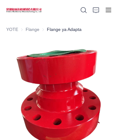
YOTE
Flange
Flange
Flange ya Adapta
Home
Products
About Us
News
Support