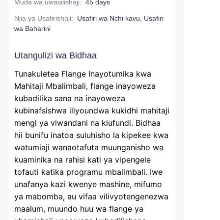
Muda wa uwasilishaji
:
45 days
Njia ya Usafirishaji
:
Usafiri wa Nchi kavu, Usafiri
wa Baharini
Utangulizi wa Bidhaa
Tunakuletea Flange Inayotumika kwa
Mahitaji Mbalimbali, flange inayoweza
kubadilika sana na inayoweza
kubinafsishwa iliyoundwa kukidhi mahitaji
mengi ya viwandani na kiufundi. Bidhaa
hii bunifu inatoa suluhisho la kipekee kwa
watumiaji wanaotafuta muunganisho wa
kuaminika na rahisi kati ya vipengele
tofauti katika programu mbalimbali. Iwe
unafanya kazi kwenye mashine, mifumo
ya mabomba, au vifaa vilivyotengenezwa
maalum, muundo huu wa flange ya