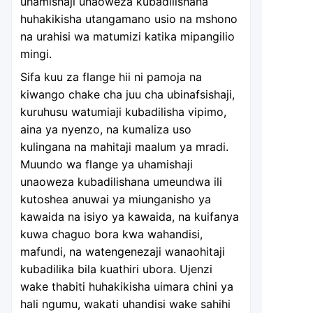
uhamishaji unaoweza kubadilishana
huhakikisha utangamano usio na mshono
na urahisi wa matumizi katika mipangilio
mingi.
Sifa kuu za flange hii ni pamoja na
kiwango chake cha juu cha ubinafsishaji,
kuruhusu watumiaji kubadilisha vipimo,
aina ya nyenzo, na kumaliza uso
kulingana na mahitaji maalum ya mradi.
Muundo wa flange ya uhamishaji
unaoweza kubadilishana umeundwa ili
kutoshea anuwai ya miunganisho ya
kawaida na isiyo ya kawaida, na kuifanya
kuwa chaguo bora kwa wahandisi,
mafundi, na watengenezaji wanaohitaji
kubadilika bila kuathiri ubora. Ujenzi
wake thabiti huhakikisha uimara chini ya
hali ngumu, wakati uhandisi wake sahihi