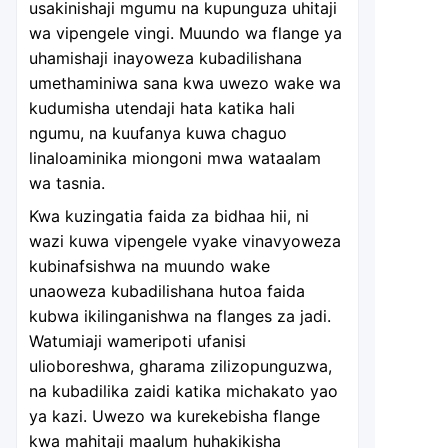
usakinishaji mgumu na kupunguza uhitaji
wa vipengele vingi. Muundo wa flange ya
uhamishaji inayoweza kubadilishana
umethaminiwa sana kwa uwezo wake wa
kudumisha utendaji hata katika hali
ngumu, na kuufanya kuwa chaguo
linaloaminika miongoni mwa wataalam
wa tasnia.
Kwa kuzingatia faida za bidhaa hii, ni
wazi kuwa vipengele vyake vinavyoweza
kubinafsishwa na muundo wake
unaoweza kubadilishana hutoa faida
kubwa ikilinganishwa na flanges za jadi.
Watumiaji wameripoti ufanisi
ulioboreshwa, gharama zilizopunguzwa,
na kubadilika zaidi katika michakato yao
ya kazi. Uwezo wa kurekebisha flange
kwa mahitaji maalum huhakikisha