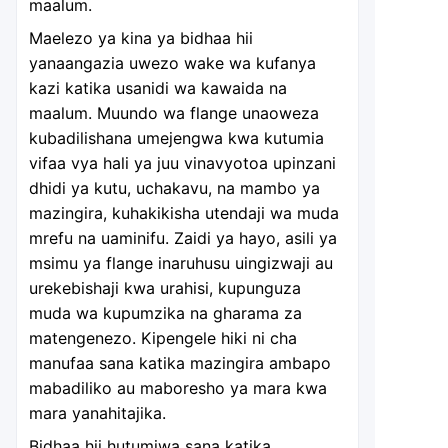
maalum.
Maelezo ya kina ya bidhaa hii
yanaangazia uwezo wake wa kufanya
kazi katika usanidi wa kawaida na
maalum. Muundo wa flange unaoweza
kubadilishana umejengwa kwa kutumia
vifaa vya hali ya juu vinavyotoa upinzani
dhidi ya kutu, uchakavu, na mambo ya
mazingira, kuhakikisha utendaji wa muda
mrefu na uaminifu. Zaidi ya hayo, asili ya
msimu ya flange inaruhusu uingizwaji au
urekebishaji kwa urahisi, kupunguza
muda wa kupumzika na gharama za
matengenezo. Kipengele hiki ni cha
manufaa sana katika mazingira ambapo
mabadiliko au maboresho ya mara kwa
mara yanahitajika.
Bidhaa hii hutumiwa sana katika