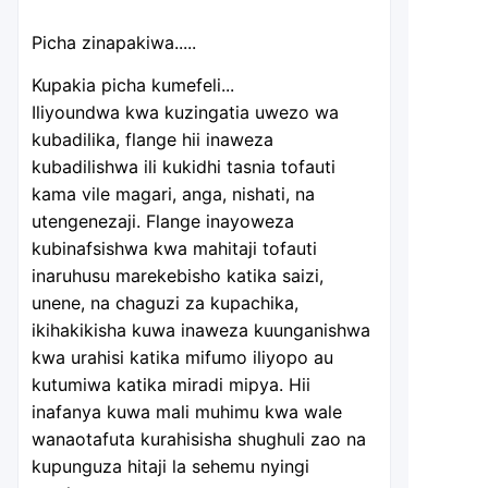
Picha zinapakiwa.....
Kupakia picha kumefeli...
Iliyoundwa kwa kuzingatia uwezo wa
kubadilika, flange hii inaweza
kubadilishwa ili kukidhi tasnia tofauti
kama vile magari, anga, nishati, na
utengenezaji. Flange inayoweza
kubinafsishwa kwa mahitaji tofauti
inaruhusu marekebisho katika saizi,
unene, na chaguzi za kupachika,
ikihakikisha kuwa inaweza kuunganishwa
kwa urahisi katika mifumo iliyopo au
kutumiwa katika miradi mipya. Hii
inafanya kuwa mali muhimu kwa wale
wanaotafuta kurahisisha shughuli zao na
kupunguza hitaji la sehemu nyingi