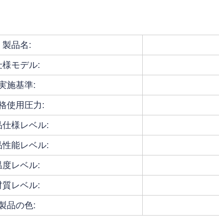
製品名:
仕様モデル:
実施基準:
格使用圧力:
品仕様レベル:
品性能レベル:
温度レベル:
材質レベル:
製品の色: