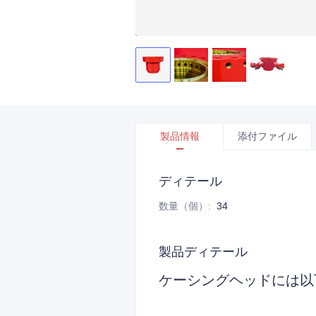
製品情報
添付ファイル
ディテール
数量（個）
:
34
製品ディテール
ケーシングヘッドには以