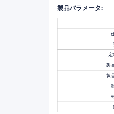
製品パラメータ:
定
製
製