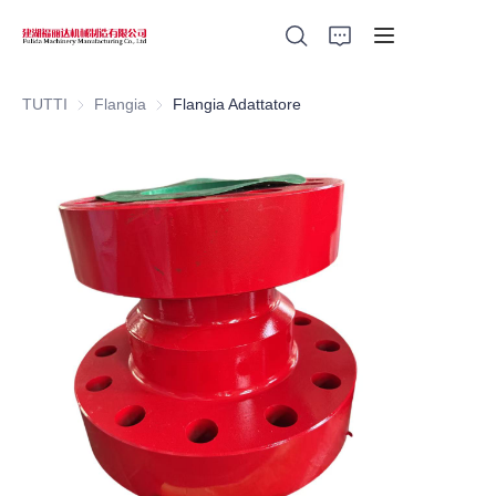
TUTTI
Flangia
Flangia
Flangia Adattatore
Home
Products
About Us
News
Support